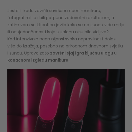
Jeste li ikada završili savršenu neon manikuru,
fotografirali je i bili potpuno zadovoljni rezultatom, a
zatim vam se klijentica javila kako se na suncu vide mrlje
ili neujednačenosti koje u salonu nisu bile vidljive?
Kod intenzivnih neon nijansi svaka nepravilnost dolazi
više do izražaja, posebno na prirodnom dnevnom svjetlu
i suncu. Upravo zato
završni sjaj igra ključnu ulogu u
konačnom izgledu manikure.