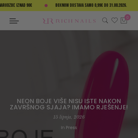
UDŽBE IZNAD 90€
BOXNOW DOSTAVA SAMO 0,99€ DO 31.08.2026.
0
NEON BOJE VIŠE NISU ISTE NAKON
ZAVRŠNOG SJAJA? IMAMO RJEŠENJE!
15 lipnja, 2026
In
Press