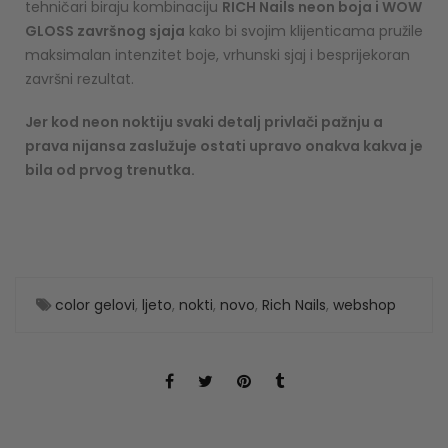
tehničari biraju kombinaciju
RICH Nails neon boja i WOW
GLOSS završnog sjaja
kako bi svojim klijenticama pružile
maksimalan intenzitet boje, vrhunski sjaj i besprijekoran
završni rezultat.
Jer kod neon noktiju svaki detalj privlači pažnju a
prava nijansa zaslužuje ostati upravo onakva kakva je
bila od prvog trenutka.
color gelovi
,
ljeto
,
nokti
,
novo
,
Rich Nails
,
webshop