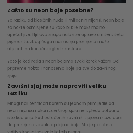
Zašto su neon boje posebne?
Za razliku od klasičnih nude ili mliječnih nijansi, neon boje
za nokte osmišljene su kako bi bile maksimalno
upečatljive. Njihova snaga nalazi se upravo u intenzitetu
pigmenta, zbog čega i najmanja promjena može
utjecati na konačni izgled manikure.
Zato je kod rada s neon bojama svaki korak važan! Od
pripreme nokta i nanošenja boje pa sve do završnog
sjaja.
Završni sjaj može napraviti veliku
razliku
Mnogi nail tehničari barem su jednom primijetile da
neon nijansa nakon završnog sjaja ne izgleda potpuno
isto kao prije. Kod određenih završnih sjajeva može doći
do promjene vizualnog dojma boje, što je posebno
vidljivo kod intenzivnih ljetnih nijansi.