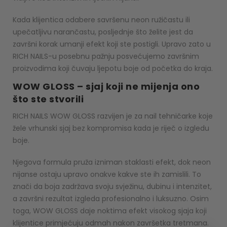
Kada klijentica odabere savršenu neon ružičastu ili
upečatljivu narančastu, posljednje što želite jest da
završni korak umanji efekt koji ste postigli. Upravo zato u
RICH NAILS-u posebnu pažnju posvećujemo završnim
proizvodima koji čuvaju ljepotu boje od početka do kraja.
WOW GLOSS – sjaj koji ne mijenja ono
što ste stvorili
RICH NAILS WOW GLOSS razvijen je za nail tehničarke koje
žele vrhunski sjaj bez kompromisa kada je riječ o izgledu
boje.
Njegova formula pruža izniman staklasti efekt, dok neon
nijanse ostaju upravo onakve kakve ste ih zamislili. To
znači da boja zadržava svoju svježinu, dubinu i intenzitet,
a završni rezultat izgleda profesionalno i luksuzno. Osim
toga, WOW GLOSS daje noktima efekt visokog sjaja koji
klijentice primjećuju odmah nakon završetka tretmana.