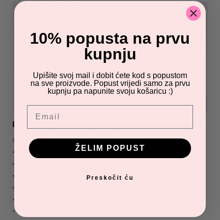
10% popusta na prvu
kupnju
Upišite svoj mail i dobit ćete kod s popustom
na sve proizvode. Popust vrijedi samo za prvu
kupnju pa napunite svoju košaricu :)
Email
Neon nijanse koje obilježavaju ovo ljeto
Ove godine posebno su popularne:
ŽELIM POPUST
• neon pink
• neon orange
• neon yellow
Preskočit ću
• neon green
• neon coral
• vibrantne kombinacije • više neon nijansi