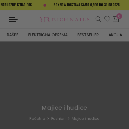
NARUDŽBE IZNAD 90€
BOXNOW DOSTAVA SAMO 0,99€ DO 31.08.2026.
0
RAŠPE
ELEKTRIČNA OPREMA
BESTSELLER
AKCIJA
Majice i hudice
Početna
Fashion
Majice i hudice