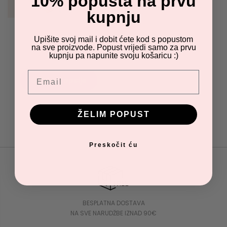
10% popusta na prvu
kupnju
Upišite svoj mail i dobit ćete kod s popustom
CRO top
na sve proizvode. Popust vrijedi samo za prvu
60.00
€
kupnju pa napunite svoju košaricu :)
Email
Odaberi opcije
ŽELIM POPUST
Preskočit ću
BESPLATNA DOSTAVA
NA SVE NARUDŽBE IZNAD 90€