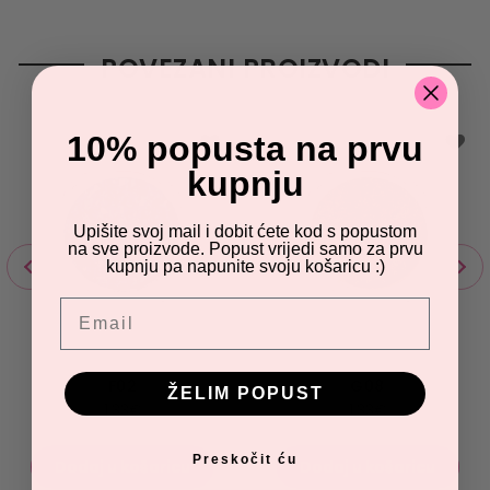
POVEZANI PROIZVODI
10% popusta na prvu
kupnju
Upišite svoj mail i dobit ćete kod s popustom
na sve proizvode. Popust vrijedi samo za prvu
kupnju pa napunite svoju košaricu :)
Email
F02
G08
ŽELIM POPUST
1.33
€
1.33
€
Preskočit ću
Dodaj u košaricu
Dodaj u košaricu