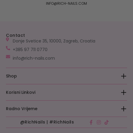
INFO@RICH-NAILS.COM
Contact
Donje Svetice 35, 10000, Zagreb, Croatia
+385 97 711 0770
info@rich-nails.com
Shop
​Akcija
Korisni Linkovi
Električna Oprema
FAQs
Radno Vrijeme
Politika Privatnosti
@RichNails | #RichNails
Ponedjeljak – Petak: 08:00 – 16:00
Povrat I Zamjena