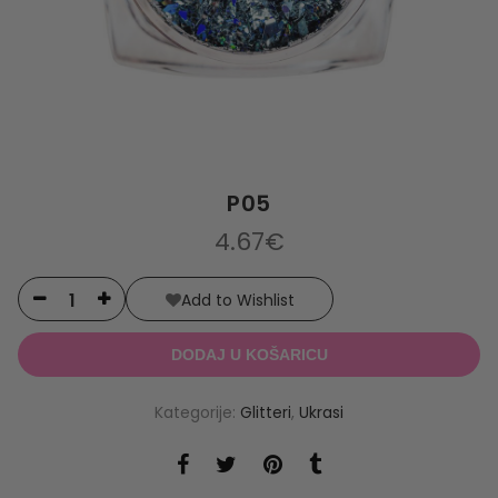
P05
4.67
€
Alternative:
Add to Wishlist
DODAJ U KOŠARICU
Kategorije:
Glitteri
,
Ukrasi