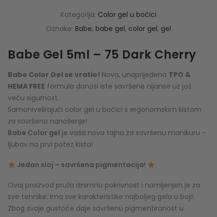
Kategorija:
Color gel u bočici
Oznake:
Babe
,
babe gel
,
color gel
,
gel
Babe Gel 5ml – 75 Dark Cherry
Babe Color Gel se vratio!
Nova, unaprijeđena
TPO &
HEMA FREE
formula donosi iste savršene nijanse uz još
veću sigurnost.
Samonivelirajući color gel u bočici s ergonomskim kistom
za savršeno nanošenje!
Babe Color gel
je vaša nova tajna za savršenu manikuru –
ljubav na prvi potez kista!
Jedan sloj – savršena pigmentacija!
Ovaj proizvod pruža iznimnu pokrivnost i namijenjen je za
sve tehnike. Ima sve karakteristike najboljeg gela u boji!
Zbog svoje gustoće daje savršenu pigmentiranost u