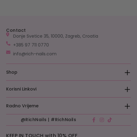
Contact
Donje Svetice 35, 10000, Zagreb, Croatia
+385 97 711 0770
info@rich-nails.com
Shop
​Akcija
Korisni Linkovi
Električna Oprema
FAQs
Radno Vrijeme
Politika Privatnosti
@RichNails | #RichNails
Ponedjeljak – Petak: 08:00 – 16:00
Povrat I Zamjena
Subota: 09:00 – 13:00
KEEP IN TOUCH with 10% OFF